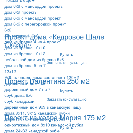
Показать ещё
дом 8x8 с мансардой проекты
дом 6x9 проекты
дом 6х6 с мансардой проект
дом 6х6 с перегородкой проект
6х6
Проект дома «Кедровое Шале
одноэтажный 6х6
дом из бревна 4 на 4 проект
Сказка»
дом из бревна 10x10
дом из бревна 10x12
Купить
небольшой дом из бревна 5х6
Заказать консультацию
дом из бревна 5 на 7
12x12
9x9, площадь дома составляет 120м2
Проект Валентина 250 м2
деревянный дом 4x6
деревянный дом 7 на 7
Купить
сруб дома 6х6
Заказать консультацию
сруб канадский
деревянный дом 9х9 в канадскую чашу
дома 9х11, 9x12 канадской рубки
Проект из кедра Мария 175 м2
дома 7х9, 6x8 канадской рубки
одноэтажный дом 8х10 канадской рубки
Купить
дома 24х33 канадской рубки