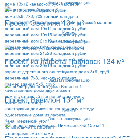
Заказать консультацию
дома 13х12 канадской рубки модерн
дома 13,5х10 канадской рубки
дома 8х8, 7x8, 7x9 теплый для дачи
Проект Эвелина 134 м²
одноэтажный дом канадской рубки в русской манере
деревянный дом 10х11 канадской рубки
Купить
деревянный дом 10х15 канадской рубки
деревянный дом 21х13 канадской рубки
Заказать консультацию
деревянный дом 8x10 канадской рубки
деревянный дом 21х28 канадской рубки
Проект из лафета Павловск 134 м²
деревянный дом 10х6,8 канадской рубки
деревянный дом 30х15 канадской рубки
Купить
вариант деревянного одноэтажного дома 8x9, сруб
деревянный 7х8, несколько комнат
Заказать консультацию
размер здания 5x5, сруб
качественные дома двух этажей
дом двухэтажный в европейском духе
Проект Вавилон 134 м²
рубленные в чашу
конструкция домиков по канадскому методу
Купить
одноэтажные дома из лафета
Заказать консультацию
баня "медвежий угол"
по методике Post&Beam
с панорамными окнами