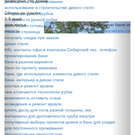
Возведено 356 домов
дикий стиль, проектирование
использование в строительстве дикого стиля
Сборка на участке
интерьеры диких срубов
3-5 дней
особенности ручной рубки
Закажите уникальную баню или дом
фото наших готовых проектов
Оставить заявку
Рассчитать стоимость
главная страница
получить скидки при заказе
дикие стили
info, контакты офиса компании Сибирский лес, телефон
проектирование бани
бани в разном варианте
баня по проекту заказчика
бани, где используются элементы дикого стиля
бани, интерьер в диком стиле
монтаж и ремонт кровли
чем отличаются технологии рубки
возможность оставить отзыв
возведение и ремонт кровли
купить доску для пола разной толщины, мм
материалы для долговечности сруба изнутри
популярные выборы проектов домов и бань для усадки
для постоянного проживания
теплоизоляция пенопластом