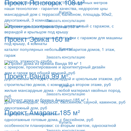
Проект Ясногорск 108 м²
красивый дом 8х9 площадью 160 квадратных метров
наши технологии - гарантия качества, недорогие цны
Купить
мансардный дом с террасой, балконом, площадь 90м2,
двухэтажный, 3 комнаты
Заказать консультацию
современное проектирование двухэтажный с гаражом, с
верандой и крыльцом под крышу
Проект Эрика 160 м²
современные одноэтажные коттеджи с гаражом для машины
под крышу, 4 комнаты
Купить
каталог популярных небольших габаритов домов, 1 этаж,
гараж
Заказать консультацию
высота, этажность сруба
с эркером, проектирование и архитектурный дизайн
дом и гараж под общей крышей, руб
Проект Ванда 99 м²
двухэтажный коттедж с мансардой и цокольным этажом, руб
строительство домов, с комнатой на втором этаже, руб
Купить
жилые мансардные дома - любой материал хвойных пород,
Заказать консультацию
руб
дом с мансардой, террасой, бассейном, сауной, камином, руб
двухэтажный дом, руб
Проект Амарант 185 м²
подобрать дом на две семьи
одноэтажные готовые дома, с бассейном, руб
Купить
особенности планировки: со вторым светом, односкатной
Заказать консультацию