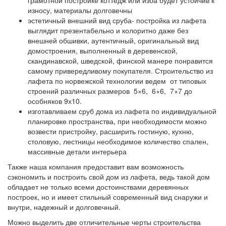
грамотной постройке коттедж или изба будет устойчив к
износу, материалы долговечны
эстетичный внешний вид сруба- постройка из лафета
выглядит презентабельно и колоритно даже без
внешней обшивки, аутентичный, оригинальный вид
домостроения, выполненный в деревенской,
скандинавской, шведской, финской манере понравится
самому привередливому покупателя. Строительство из
лафета по норвежской технологии ведем от типовых
строений различных размеров 5×6, 6×6, 7×7 до
особняков 9х10.
изготавливаем сруб дома из лафета по индивидуальной
планировке пространства, при необходимости можно
возвести пристройку, расширить гостиную, кухню,
столовую, лестницы необходимое количество спален,
массивные детали интерьера
Также наша компания предоставит вам возможность
сэкономить и построить свой дом из лафета, ведь такой дом
обладает не только всеми достоинствами деревянных
построек, но и имеет стильный современный вид снаружи и
внутри, надежный и долговечный.
Можно выделить две отличительные черты строительства