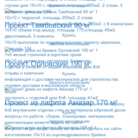
строим дом 10х10 с террасой, площадь 155м2. 2 этажа, 3
Заказать консультацию
комнаты, площадь 155
10х10 с террасой, площадь 250м2, 2 этажа
Проект Тамбовский 90 м²
10х10 2 этажа заказать, общая площадь 250м2, с 6 комнатами
10х10 сборка под крышу, площадь 175,площадь 45м2,
Купить
двухэтажный, 3 комнаты
10х10 выполним по индивидуальному проекту заказчика,
Заказать консультацию
площадь 134
7х9 жилые строения в короткие сроки
10х10 из древесины построен с балконом
Проект Орловский 190 м²
отделка в области от нашей компании дом 9х9
отзывы о компании
Купить
информация о доставке материалов для строительства
Заказать консультацию
условия доставки в московскую область
акции
построить с отделкой дом 8х8, площадь 41м2
Проект из лафета Амазар 170 м²
бесплатная информация всех этапов работы по телефону
6х6 внутренняя отделка стен из материала обрезной доски
Купить
вопросы по работе, сборке, планировки, материалам,
Заказать консультацию
комплектации можете задать на сайте
вопросы по договору, заявку вы можете сделать на сайте
изготовление 10х12 из оцилиндрованного бревна