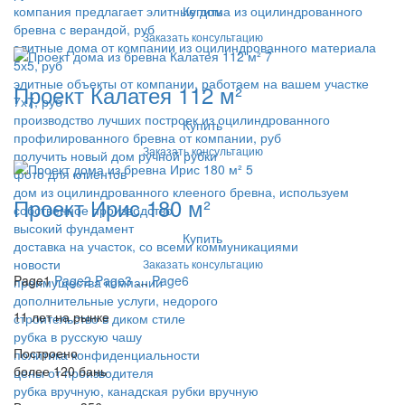
Купить
компания предлагает элитные дома из оцилиндрованного
бревна с верандой, руб
Заказать консультацию
элитные дома от компании из оцилиндрованного материала
5х5, руб
элитные объекты от компании, работаем на вашем участке
Проект Калатея 112 м²
7х7, руб
производство лучших построек из оцилиндрованного
Купить
профилированного бревна от компании, руб
Заказать консультацию
получить новый дом ручной рубки
фото для клиентов
дом из оцилиндрованного клееного бревна, используем
Проект Ирис 180 м²
собственное производство
высокий фундамент
Купить
доставка на участок, со всеми коммуникациями
новости
Заказать консультацию
Page
1
Page
2
Page
3
…
Page
6
преимущества компании
дополнительные услуги, недорого
11 лет на рынке
строительство в диком стиле
рубка в русскую чашу
Построено
политика конфиденциальности
более 120 бань
цены от производителя
рубка вручную, канадская рубки вручную