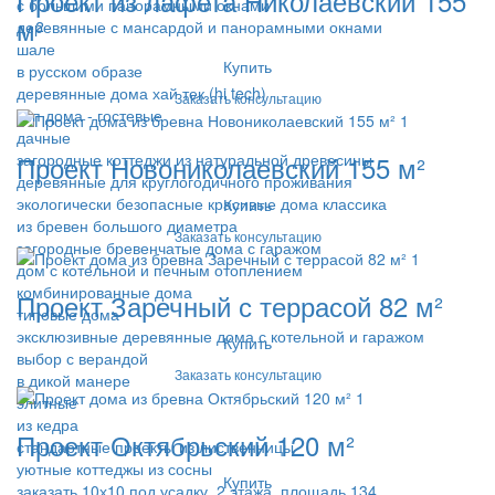
Проект из лафета Николаевский 155
с большими панорамными окнами
м²
деревянные с мансардой и панорамными окнами
шале
Купить
в русском образе
деревянные дома хай тек (hi tech)
Заказать консультацию
тип дома - гостевые
дачные
Проект Новониколаевский 155 м²
загородные коттеджи из натуральной древесины
деревянные для круглогодичного проживания
экологически безопасные красивые дома классика
Купить
из бревен большого диаметра
Заказать консультацию
загородные бревенчатые дома с гаражом
дом с котельной и печным отоплением
комбинированные дома
Проект Заречный с террасой 82 м²
типовые дома
эксклюзивные деревянные дома с котельной и гаражом
Купить
выбор с верандой
Заказать консультацию
в дикой манере
элитные
из кедра
Проект Октябрьский 120 м²
стандартные проекты из лиственницы
уютные коттеджы из сосны
Купить
заказать 10х10 под усадку, 2 этажа, площадь 134