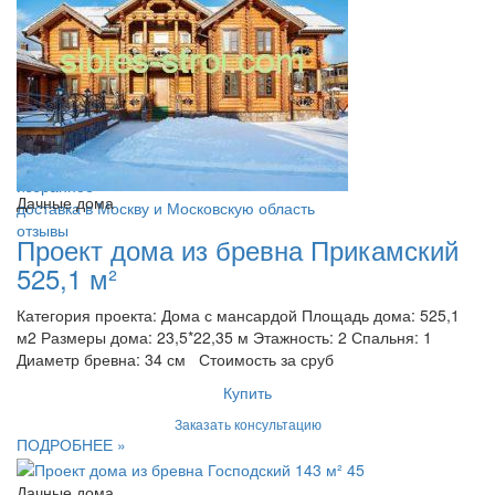
характеристики фиброцементных панелей
шлифовка своими руками
экологичность соснового настила
технология рубки в русскую чашу
стильные рубленные дома
из сибирской древесины
бани под ключ, дерево
обработка древесины морилкой
избранное
Дачные дома
доставка в Москву и Московскую область
отзывы
Проект дома из бревна Прикамский
525,1 м²
Категория проекта: Дома с мансардой Площадь дома: 525,1
м2 Размеры дома: 23,5*22,35 м Этажность: 2 Спальня: 1
Диаметр бревна: 34 см Стоимость за сруб
Купить
Заказать консультацию
ПОДРОБНЕЕ »
Дачные дома