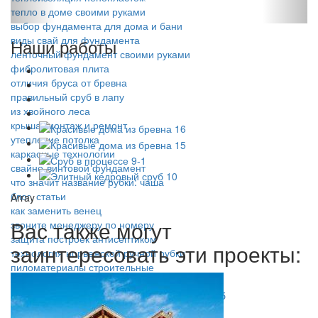
тепло в доме своими руками
выбор фундамента для дома и бани
виды свай для фундамента
Наши работы
ленточный фундамент своими руками
фибролитовая плита
отличия бруса от бревна
правильный сруб в лапу
из хвойного леса
крыша: монтаж и ремонт
утепление потолка
каркасные технологии
свайно-винтовой фундамент
что значит название рубки: чаша
блог, статьи
Array
как заменить венец
Вас также могут
звоните менеджеру по номеру
защита построек антисептиком
заинтересовать эти проекты:
технология норвежской ручной рубки
пиломатериалы строительные
создание построек на неустойчивом грунте
способы установки двускатной крыши на сруб
установка дверей