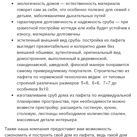
экологичность домов — естественность материала
говорит сам за себя, что особенно полезно для семей с
детьми, заболеваниями дыхательных путей
гарантируем долговечность и надежность сруба — при
грамотной постройке коттедж или изба будет устойчив к
износу, материалы долговечны
эстетичный внешний вид сруба- постройка из лафета
выглядит презентабельно и колоритно даже без
внешней обшивки, аутентичный, оригинальный вид
домостроения, выполненный в деревенской,
скандинавской, шведской, финской манере понравится
самому привередливому покупателя. Строительство из
лафета по норвежской технологии ведем от типовых
строений различных размеров 5×6, 6×6, 7×7 до
особняков 9х10.
изготавливаем сруб дома из лафета по индивидуальной
планировке пространства, при необходимости можно
возвести пристройку, расширить гостиную, кухню,
столовую, лестницы необходимое количество спален,
массивные детали интерьера
Также наша компания предоставит вам возможность
сэкономить и построить свой дом из лафета, ведь такой дом