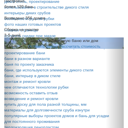
Построено
дикий стиль, проектирование
более 120 бань
использование в строительстве дикого стиля
интерьеры диких срубов
Возведено 356 домов
особенности ручной рубки
фото наших готовых проектов
Сборка на участке
главная страница
3-5 дней
получить скидки при заказе
Закажите уникальную баню или дом
дикие стили
Оставить заявку
Рассчитать стоимость
info, контакты офиса компании Сибирский лес, телефон
проектирование бани
бани в разном варианте
баня по проекту заказчика
бани, где используются элементы дикого стиля
бани, интерьер в диком стиле
монтаж и ремонт кровли
чем отличаются технологии рубки
возможность оставить отзыв
возведение и ремонт кровли
купить доску для пола разной толщины, мм
материалы для долговечности сруба изнутри
популярные выборы проектов домов и бань для усадки
для постоянного проживания
теплоизоляция пенопластом