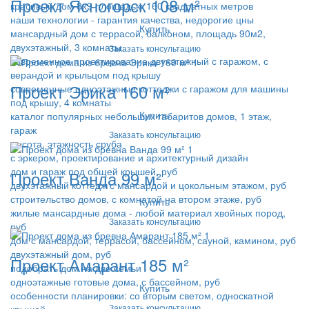
Проект Ясногорск 108 м²
красивый дом 8х9 площадью 160 квадратных метров
наши технологии - гарантия качества, недорогие цны
Купить
мансардный дом с террасой, балконом, площадь 90м2,
двухэтажный, 3 комнаты
Заказать консультацию
современное проектирование двухэтажный с гаражом, с
верандой и крыльцом под крышу
Проект Эрика 160 м²
современные одноэтажные коттеджи с гаражом для машины
под крышу, 4 комнаты
Купить
каталог популярных небольших габаритов домов, 1 этаж,
гараж
Заказать консультацию
высота, этажность сруба
с эркером, проектирование и архитектурный дизайн
дом и гараж под общей крышей, руб
Проект Ванда 99 м²
двухэтажный коттедж с мансардой и цокольным этажом, руб
строительство домов, с комнатой на втором этаже, руб
Купить
жилые мансардные дома - любой материал хвойных пород,
Заказать консультацию
руб
дом с мансардой, террасой, бассейном, сауной, камином, руб
двухэтажный дом, руб
Проект Амарант 185 м²
подобрать дом на две семьи
одноэтажные готовые дома, с бассейном, руб
Купить
особенности планировки: со вторым светом, односкатной
Заказать консультацию