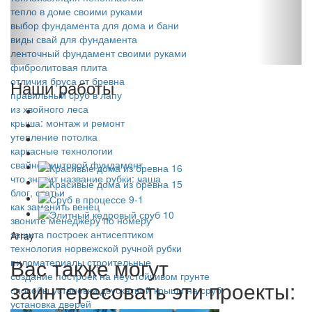
тепло в доме своими руками
выбор фундамента для дома и бани
виды свай для фундамента
ленточный фундамент своими руками
фибролитовая плита
отличия бруса от бревна
Наши работы
правильный сруб в лапу
из хвойного леса
крыша: монтаж и ремонт
утепление потолка
каркасные технологии
свайно-винтовой фундамент
что значит название рубки: чаша
блог, статьи
как заменить венец
звоните менеджеру по номеру
защита построек антисептиком
Array
технология норвежской ручной рубки
Вас также могут
пиломатериалы строительные
создание построек на неустойчивом грунте
заинтересовать эти проекты:
способы установки двускатной крыши на сруб
установка дверей