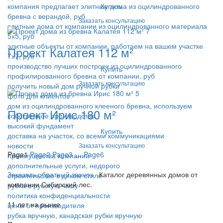
Купить
компания предлагает элитные дома из оцилиндрованного
бревна с верандой, руб
Заказать консультацию
элитные дома от компании из оцилиндрованного материала
5х5, руб
элитные объекты от компании, работаем на вашем участке
Проект Калатея 112 м²
7х7, руб
производство лучших построек из оцилиндрованного
Купить
профилированного бревна от компании, руб
Заказать консультацию
получить новый дом ручной рубки
фото для клиентов
дом из оцилиндрованного клееного бревна, используем
Проект Ирис 180 м²
собственное производство
высокий фундамент
Купить
доставка на участок, со всеми коммуникациями
новости
Заказать консультацию
Page
1
Page
2
Page
3
…
Page
6
преимущества компании
дополнительные услуги, недорого
Заказать обратный звонок
Каталог деревянных домов от
строительство в диком стиле
компании Сибирский лес.
рубка в русскую чашу
политика конфиденциальности
11 лет на рынке
цены от производителя
рубка вручную, канадская рубки вручную