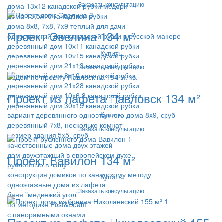
Заказать консультацию
дома 13х12 канадской рубки модерн
дома 13,5х10 канадской рубки
дома 8х8, 7x8, 7x9 теплый для дачи
Проект Эвелина 134 м²
одноэтажный дом канадской рубки в русской манере
деревянный дом 10х11 канадской рубки
Купить
деревянный дом 10х15 канадской рубки
деревянный дом 21х13 канадской рубки
Заказать консультацию
деревянный дом 8x10 канадской рубки
деревянный дом 21х28 канадской рубки
Проект из лафета Павловск 134 м²
деревянный дом 10х6,8 канадской рубки
деревянный дом 30х15 канадской рубки
Купить
вариант деревянного одноэтажного дома 8x9, сруб
деревянный 7х8, несколько комнат
Заказать консультацию
размер здания 5x5, сруб
качественные дома двух этажей
дом двухэтажный в европейском духе
Проект Вавилон 134 м²
рубленные в чашу
конструкция домиков по канадскому методу
Купить
одноэтажные дома из лафета
Заказать консультацию
баня "медвежий угол"
по методике Post&Beam
с панорамными окнами