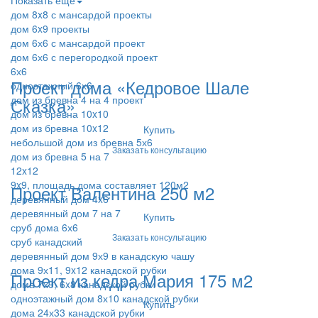
Показать ещё
дом 8x8 с мансардой проекты
дом 6x9 проекты
дом 6х6 с мансардой проект
дом 6х6 с перегородкой проект
6х6
Проект дома «Кедровое Шале
одноэтажный 6х6
дом из бревна 4 на 4 проект
Сказка»
дом из бревна 10x10
дом из бревна 10x12
Купить
небольшой дом из бревна 5х6
Заказать консультацию
дом из бревна 5 на 7
12x12
9x9, площадь дома составляет 120м2
Проект Валентина 250 м2
деревянный дом 4x6
деревянный дом 7 на 7
Купить
сруб дома 6х6
Заказать консультацию
сруб канадский
деревянный дом 9х9 в канадскую чашу
дома 9х11, 9x12 канадской рубки
Проект из кедра Мария 175 м2
дома 7х9, 6x8 канадской рубки
одноэтажный дом 8х10 канадской рубки
Купить
дома 24х33 канадской рубки