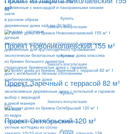
Проект из лафета Николаевский 155
с большими панорамными окнами
м²
деревянные с мансардой и панорамными окнами
шале
Купить
в русском образе
деревянные дома хай тек (hi tech)
Заказать консультацию
тип дома - гостевые
дачные
Проект Новониколаевский 155 м²
загородные коттеджи из натуральной древесины
деревянные для круглогодичного проживания
экологически безопасные красивые дома классика
Купить
из бревен большого диаметра
Заказать консультацию
загородные бревенчатые дома с гаражом
дом с котельной и печным отоплением
комбинированные дома
Проект Заречный с террасой 82 м²
типовые дома
эксклюзивные деревянные дома с котельной и гаражом
Купить
выбор с верандой
Заказать консультацию
в дикой манере
элитные
из кедра
Проект Октябрьский 120 м²
стандартные проекты из лиственницы
уютные коттеджы из сосны
Купить
заказать 10х10 под усадку, 2 этажа, площадь 134