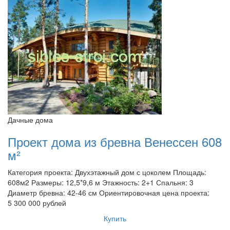
характеристики фиброцементных панелей
шлифовка своими руками
экологичность соснового настила
технология рубки в русскую чашу
стильные рубленные дома
из сибирской древесины
бани под ключ, дерево
обработка древесины морилкой
избранное
доставка в Москву и Московскую область
отзывы
Дачные дома
Проект дома из бревна Венессен 608
м²
Категория проекта: Двухэтажный дом с цоколем Площадь:
608м2 Размеры: 12,5*9,6 м Этажность: 2+1 Спальня: 3
Диаметр бревна: 42-46 см Ориентировочная цена проекта:
5 300 000 рублей
Купить