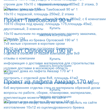
строим дом 10х10 с террасой, площадь 155м2. 2 этажа, 3
Заказать консультацию
комнаты, площадь 155
10х10 с террасой, площадь 250м2, 2 этажа
Проект Тамбовский 90 м²
10х10 2 этажа заказать, общая площадь 250м2, с 6 комнатами
10х10 сборка под крышу, площадь 175,площадь 45м2,
Купить
двухэтажный, 3 комнаты
10х10 выполним по индивидуальному проекту заказчика,
Заказать консультацию
площадь 134
7х9 жилые строения в короткие сроки
10х10 из древесины построен с балконом
Проект Орловский 190 м²
отделка в области от нашей компании дом 9х9
отзывы о компании
Купить
информация о доставке материалов для строительства
Заказать консультацию
условия доставки в московскую область
акции
построить с отделкой дом 8х8, площадь 41м2
Проект из лафета Амазар 170 м²
бесплатная информация всех этапов работы по телефону
6х6 внутренняя отделка стен из материала обрезной доски
Купить
вопросы по работе, сборке, планировки, материалам,
Заказать консультацию
комплектации можете задать на сайте
вопросы по договору, заявку вы можете сделать на сайте
изготовление 10х12 из оцилиндрованного бревна