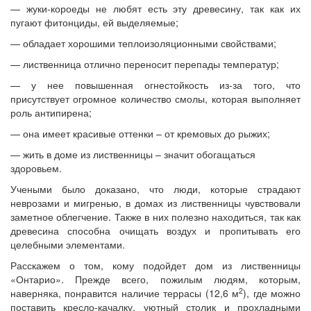
— жуки-короеды не любят есть эту древесину, так как их
пугают фитонциды, ей выделяемые;
— обладает хорошими теплоизоляционными свойствами;
— лиственница отлично переносит перепады температур;
— у нее повышенная огнестойкость из-за того, что
присутствует огромное количество смолы, которая выполняет
роль антипирена;
— она имеет красивые оттенки – от кремовых до рыжих;
— жить в доме из лиственницы – значит обогащаться
здоровьем.
Учеными было доказано, что люди, которые страдают
неврозами и мигренью, в домах из лиственницы чувствовали
заметное облегчение. Также в них полезно находиться, так как
древесина способна очищать воздух и пропитывать его
целебными элементами.
Расскажем о том, кому подойдет дом из лиственницы
«Онтарио». Прежде всего, пожилым людям, которым,
2
наверняка, понравится наличие террасы (12,6 м
), где можно
поставить кресло-качалку, уютный столик и прохладными