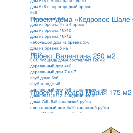
дом 6х6 с мансардой проект
дом 6х6 с перегородкой проект
6х6
Проект дома «Кедровое Шале 
одноэтажный 6х6
дом из бревна 4 на 4 проект
дом из бревна 10x10
дом из бревна 10x12
небольшой дом из бревна 5х6
дом из бревна 5 на 7
Проект Валентина 250 м2
12x12
9x9, площадь дома составляет 120м2
деревянный дом 4x6
деревянный дом 7 на 7
сруб дома 6х6
сруб канадский
деревянный дом 9х9 в канадскую чашу
Проект из кедра Мария 175 м2
дома 9х11, 9x12 канадской рубки
дома 7х9, 6x8 канадской рубки
одноэтажный дом 8х10 канадской рубки
дома 24х33 канадской рубки
дома 13х12 канадской рубки модерн
дома 13,5х10 канадской рубки
дома 8х8, 7x8, 7x9 теплый для дачи