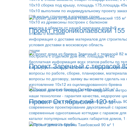
10х10 сборка под крышу, площадь 175,площадь 45м
10х10 выполним по индивидуальному проекту заказ
7х9 жилые строения в короткие сроки
10х10 из древесины построен с балконом
отделка в области от нашей компании дом 9х9
Проект Новониколаевский 155 
отзывы о компании
информация о доставке материалов для строитель
условия доставки в московскую область
акции
построить с отделкой дом 8х8, площадь 41м2
бесплатная информация всех этапов работы по те
Проект Заречный с террасой 8
6х6 внутренняя отделка стен из материала обрезно
вопросы по работе, сборке, планировки, материала
вопросы по договору, заявку вы можете сделать на 
изготовление 10х12 из оцилиндрованного бревна
красивый дом 8х9 площадью 160 квадратных метро
наши технологии - гарантия качества, недорогие цн
Проект Октябрьский 120 м²
мансардный дом с террасой, балконом, площадь 90
современное проектирование двухэтажный с гаражо
современные одноэтажные коттеджи с гаражом для
каталог популярных небольших габаритов домов, 1 
высота, этажность сруба