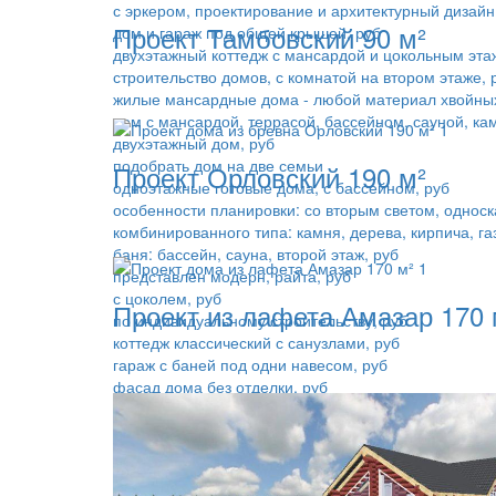
с эркером, проектирование и архитектурный дизайн
Проект Тамбовский 90 м²
дом и гараж под общей крышей, руб
двухэтажный коттедж с мансардой и цокольным эта
строительство домов, с комнатой на втором этаже, 
жилые мансардные дома - любой материал хвойных
дом с мансардой, террасой, бассейном, сауной, ка
двухэтажный дом, руб
подобрать дом на две семьи
Проект Орловский 190 м²
одноэтажные готовые дома, с бассейном, руб
особенности планировки: со вторым светом, однос
комбинированного типа: камня, дерева, кирпича, га
баня: бассейн, сауна, второй этаж, руб
представлен модерн, райта, руб
с цоколем, руб
Проект из лафета Амазар 170 
по индивидуальному строительству, руб
коттедж классический с санузлами, руб
гараж с баней под одни навесом, руб
фасад дома без отделки, руб
с котельной, руб
в европейском, английском образе, руб
получить большой проект: несколько спалень и хо
с крышей необычной формы, руб