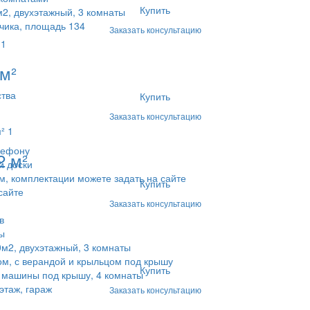
Купить
2, двухэтажный, 3 комнаты
чика, площадь 134
Заказать консультацию
м²
ства
Купить
Заказать консультацию
лефону
2 м²
й доски
м, комплектации можете задать на сайте
Купить
сайте
Заказать консультацию
в
ы
м2, двухэтажный, 3 комнаты
м, с верандой и крыльцом под крышу
Купить
 машины под крышу, 4 комнаты
этаж, гараж
Заказать консультацию