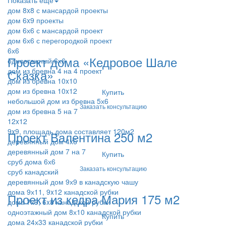
Показать ещё
дом 8x8 с мансардой проекты
дом 6x9 проекты
дом 6х6 с мансардой проект
дом 6х6 с перегородкой проект
6х6
Проект дома «Кедровое Шале
одноэтажный 6х6
дом из бревна 4 на 4 проект
Сказка»
дом из бревна 10x10
дом из бревна 10x12
Купить
небольшой дом из бревна 5х6
Заказать консультацию
дом из бревна 5 на 7
12x12
9x9, площадь дома составляет 120м2
Проект Валентина 250 м2
деревянный дом 4x6
деревянный дом 7 на 7
Купить
сруб дома 6х6
Заказать консультацию
сруб канадский
деревянный дом 9х9 в канадскую чашу
дома 9х11, 9x12 канадской рубки
Проект из кедра Мария 175 м2
дома 7х9, 6x8 канадской рубки
одноэтажный дом 8х10 канадской рубки
Купить
дома 24х33 канадской рубки