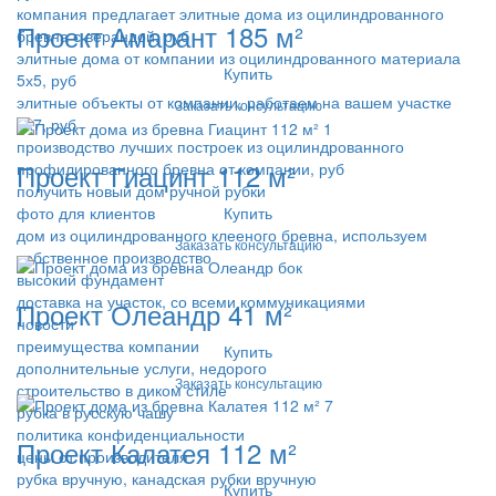
компания предлагает элитные дома из оцилиндрованного
Проект Амарант 185 м²
бревна с верандой, руб
элитные дома от компании из оцилиндрованного материала
Купить
5х5, руб
элитные объекты от компании, работаем на вашем участке
Заказать консультацию
7х7, руб
производство лучших построек из оцилиндрованного
Проект Гиацинт 112 м²
профилированного бревна от компании, руб
получить новый дом ручной рубки
Купить
фото для клиентов
дом из оцилиндрованного клееного бревна, используем
Заказать консультацию
собственное производство
высокий фундамент
доставка на участок, со всеми коммуникациями
Проект Олеандр 41 м²
новости
преимущества компании
Купить
дополнительные услуги, недорого
Заказать консультацию
строительство в диком стиле
рубка в русскую чашу
политика конфиденциальности
Проект Калатея 112 м²
цены от производителя
рубка вручную, канадская рубки вручную
Купить