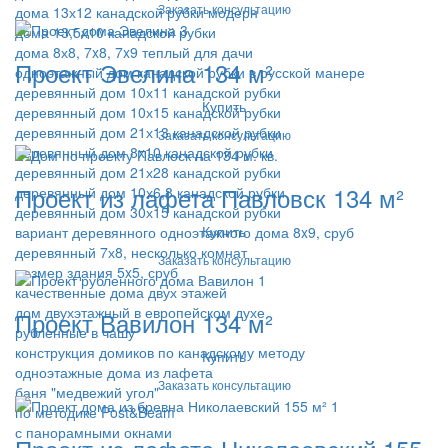
Заказать консультацию
дома 13х12 канадской рубки модерн
дома 13,5х10 канадской рубки
дома 8х8, 7x8, 7x9 теплый для дачи
Проект Эвелина 134 м²
одноэтажный дом канадской рубки в русской манере
деревянный дом 10х11 канадской рубки
Купить
деревянный дом 10х15 канадской рубки
деревянный дом 21х13 канадской рубки
Заказать консультацию
деревянный дом 8x10 канадской рубки
деревянный дом 21х28 канадской рубки
Проект из лафета Павловск 134 м²
деревянный дом 10х6,8 канадской рубки
деревянный дом 30х15 канадской рубки
Купить
вариант деревянного одноэтажного дома 8x9, сруб
деревянный 7х8, несколько комнат
Заказать консультацию
размер здания 5x5, сруб
качественные дома двух этажей
дом двухэтажный в европейском духе
Проект Вавилон 134 м²
рубленные в чашу
конструкция домиков по канадскому методу
Купить
одноэтажные дома из лафета
Заказать консультацию
баня "медвежий угол"
по методике Post&Beam
с панорамными окнами