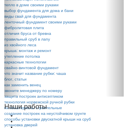
тепло в доме своими руками
выбор фундамента для дома и бани
виды свай для фундамента
ленточный фундамент своими руками
фибролитовая плита
отличия бруса от бревна
правильный сруб в лапу
из хвойного леса
крыша: монтаж и ремонт
утепление потолка
каркасные технологии
свайно-винтовой фундамент
что значит название рубки: чаша
блог, статьи
как заменить венец
звоните менеджеру по номеру
защита построек антисептиком
технология норвежской ручной рубки
Наши работы
пиломатериалы строительные
создание построек на неустойчивом грунте
способы установки двускатной крыши на сруб
установка дверей