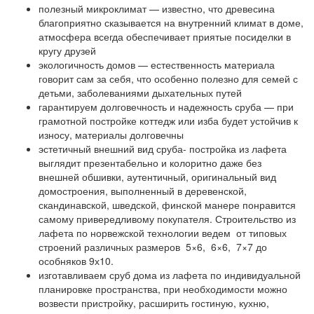
полезный микроклимат — известно, что древесина
благоприятно сказывается на внутренний климат в доме,
атмосфера всегда обеспечивает приятые посиделки в
кругу друзей
экологичность домов — естественность материала
говорит сам за себя, что особенно полезно для семей с
детьми, заболеваниями дыхательных путей
гарантируем долговечность и надежность сруба — при
грамотной постройке коттедж или изба будет устойчив к
износу, материалы долговечны
эстетичный внешний вид сруба- постройка из лафета
выглядит презентабельно и колоритно даже без
внешней обшивки, аутентичный, оригинальный вид
домостроения, выполненный в деревенской,
скандинавской, шведской, финской манере понравится
самому привередливому покупателя. Строительство из
лафета по норвежской технологии ведем от типовых
строений различных размеров 5×6, 6×6, 7×7 до
особняков 9х10.
изготавливаем сруб дома из лафета по индивидуальной
планировке пространства, при необходимости можно
возвести пристройку, расширить гостиную, кухню,