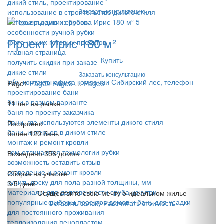
дикий стиль, проектирование
Заказать консультацию
использование в строительстве дикого стиля
интерьеры диких срубов
особенности ручной рубки
Проект Ирис 180 м²
фото наших готовых проектов
главная страница
Купить
получить скидки при заказе
дикие стили
Заказать консультацию
info, контакты офиса компании Сибирский лес, телефон
Page
1
Page
2
Page
3
…
Page
6
проектирование бани
бани в разном варианте
11 лет на рынке
баня по проекту заказчика
бани, где используются элементы дикого стиля
Построено
бани, интерьер в диком стиле
более 120 бань
монтаж и ремонт кровли
чем отличаются технологии рубки
Возведено 356 домов
возможность оставить отзыв
возведение и ремонт кровли
Сборка на участке
купить доску для пола разной толщины, мм
3-5 дней
материалы для долговечности сруба изнутри
Осуществите свою мечту о идеальном жилье
популярные выборы проектов домов и бань для усадки
Оставить заявку
Рассчитать стоимость
для постоянного проживания
теплоизоляция пенопластом