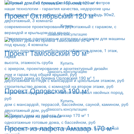
красивый дом 8х9 площадью 160 квадратных метров
наши технологии - гарантия качества, недорогие цны
Проект Октябрьский 120 м²
мансардный дом с террасой, балконом, площадь 90м2,
двухэтажный, 3 комнаты
Купить
современное проектирование двухэтажный с гаражом, с
верандой и крыльцом под крышу
Заказать консультацию
современные одноэтажные коттеджи с гаражом для машины
под крышу, 4 комнаты
каталог популярных небольших габаритов домов, 1 этаж,
Проект Тамбовский 90 м²
гараж
высота, этажность сруба
Купить
с эркером, проектирование и архитектурный дизайн
Заказать консультацию
дом и гараж под общей крышей, руб
двухэтажный коттедж с мансардой и цокольным этажом, руб
строительство домов, с комнатой на втором этаже, руб
Проект Орловский 190 м²
жилые мансардные дома - любой материал хвойных пород,
руб
Купить
дом с мансардой, террасой, бассейном, сауной, камином, руб
Заказать консультацию
двухэтажный дом, руб
подобрать дом на две семьи
одноэтажные готовые дома, с бассейном, руб
Проект из лафета Амазар 170 м²
особенности планировки: со вторым светом, односкатной