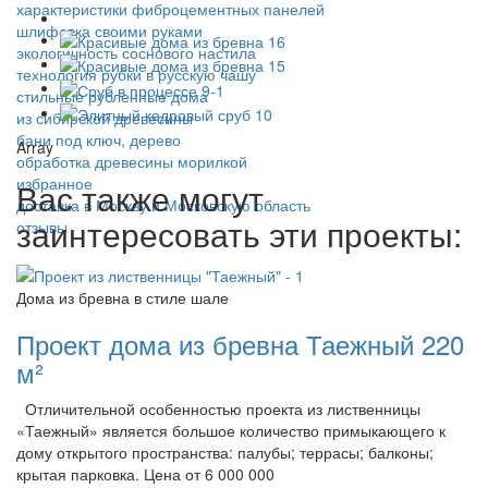
характеристики фиброцементных панелей
шлифовка своими руками
экологичность соснового настила
технология рубки в русскую чашу
стильные рубленные дома
из сибирской древесины
бани под ключ, дерево
Array
обработка древесины морилкой
избранное
Вас также могут
доставка в Москву и Московскую область
заинтересовать эти проекты:
отзывы
Дома из бревна в стиле шале
Проект дома из бревна Таежный 220
м²
Отличительной особенностью проекта из лиственницы
«Таежный» является большое количество примыкающего к
дому открытого пространства: палубы; террасы; балконы;
крытая парковка. Цена от 6 000 000