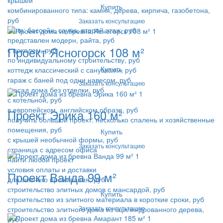
крышей
Купить
комбинированного типа: камня, дерева, кирпича, газобетона,
руб
Заказать консультацию
баня: бассейн, сауна, второй этаж, руб
представлен модерн, райта, руб
Проект Ясногорск 108 м²
с цоколем, руб
по индивидуальному строительству, руб
Купить
коттедж классический с санузлами, руб
гараж с баней под одни навесом, руб
Заказать консультацию
фасад дома без отделки, руб
с котельной, руб
в европейском, английском образе, руб
Проект Эрика 160 м²
получить большой проект: несколько спалень и хозяйственные
помещения, руб
Купить
с крышей необычной формы, руб
Заказать консультацию
страница с адресом офиса
найти любой проект
условия оплаты и доставки
Проект Ванда 99 м²
для зимнего проживания, руб
строительство элитных домов с мансардой, руб
Купить
строительство из элитного материала в короткие сроки, руб
Заказать консультацию
строительство элитного дома из оцилиндрованного дерева,
руб