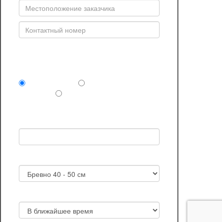
Комплектность поставки (обязательно)
Сруб под крышу
Сруб и отделочные
материалы
Сруб дома или бани под
ключ
Выбранный проект:
Желаемый диаметр бревна в срубе
Планируемая дата приобретения сруба