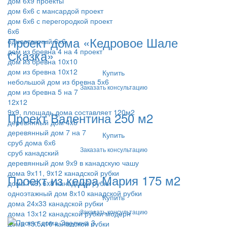
дом 6x9 проекты
дом 6х6 с мансардой проект
дом 6х6 с перегородкой проект
6х6
Проект дома «Кедровое Шале
одноэтажный 6х6
дом из бревна 4 на 4 проект
Сказка»
дом из бревна 10x10
дом из бревна 10x12
Купить
небольшой дом из бревна 5х6
Заказать консультацию
дом из бревна 5 на 7
12x12
9x9, площадь дома составляет 120м2
Проект Валентина 250 м2
деревянный дом 4x6
деревянный дом 7 на 7
Купить
сруб дома 6х6
Заказать консультацию
сруб канадский
деревянный дом 9х9 в канадскую чашу
дома 9х11, 9x12 канадской рубки
Проект из кедра Мария 175 м2
дома 7х9, 6x8 канадской рубки
одноэтажный дом 8х10 канадской рубки
Купить
дома 24х33 канадской рубки
Заказать консультацию
дома 13х12 канадской рубки модерн
дома 13,5х10 канадской рубки