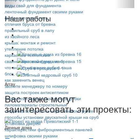
виды свай для фундамента
ленточный фундамент своими руками
Наши работы
фибролитовая плита
отличия бруса от бревна
правильный сруб в лапу
из хвойного леса
крыша: монтаж и ремонт
утепление потолка
каркасные технологии
свайно-винтовой фундамент
что значит название рубки: чаша
блог, статьи
как заменить венец
Array
звоните менеджеру по номеру
защита построек антисептиком
Вас также могут
технология норвежской ручной рубки
пиломатериалы строительные
заинтересовать эти проекты:
создание построек на неустойчивом грунте
способы установки двускатной крыши на сруб
установка дверей
Дачные дома
характеристики фиброцементных панелей
шлифовка своими руками