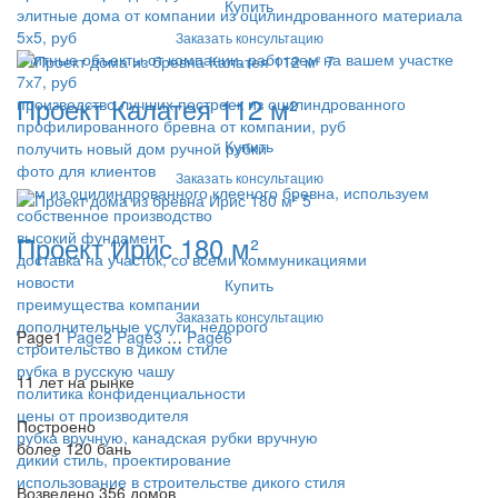
Купить
элитные дома от компании из оцилиндрованного материала
5х5, руб
Заказать консультацию
элитные объекты от компании, работаем на вашем участке
7х7, руб
Проект Калатея 112 м²
производство лучших построек из оцилиндрованного
профилированного бревна от компании, руб
Купить
получить новый дом ручной рубки
фото для клиентов
Заказать консультацию
дом из оцилиндрованного клееного бревна, используем
собственное производство
высокий фундамент
Проект Ирис 180 м²
доставка на участок, со всеми коммуникациями
новости
Купить
преимущества компании
Заказать консультацию
дополнительные услуги, недорого
Page
1
Page
2
Page
3
…
Page
6
строительство в диком стиле
рубка в русскую чашу
11 лет на рынке
политика конфиденциальности
цены от производителя
Построено
рубка вручную, канадская рубки вручную
более 120 бань
дикий стиль, проектирование
использование в строительстве дикого стиля
Возведено 356 домов