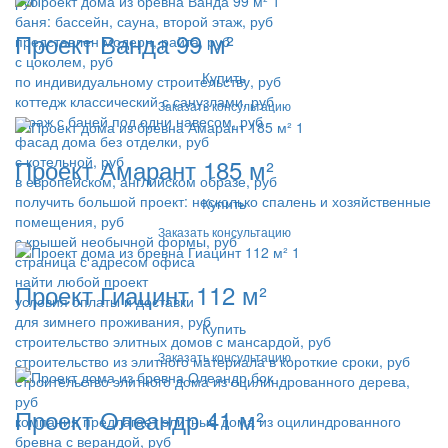
руб
баня: бассейн, сауна, второй этаж, руб
Проект Ванда 99 м²
представлен модерн, райта, руб
с цоколем, руб
Купить
по индивидуальному строительству, руб
коттедж классический с санузлами, руб
Заказать консультацию
гараж с баней под одни навесом, руб
фасад дома без отделки, руб
с котельной, руб
Проект Амарант 185 м²
в европейском, английском образе, руб
получить большой проект: несколько спалень и хозяйственные
Купить
помещения, руб
Заказать консультацию
с крышей необычной формы, руб
страница с адресом офиса
найти любой проект
Проект Гиацинт 112 м²
условия оплаты и доставки
для зимнего проживания, руб
Купить
строительство элитных домов с мансардой, руб
Заказать консультацию
строительство из элитного материала в короткие сроки, руб
строительство элитного дома из оцилиндрованного дерева,
руб
Проект Олеандр 41 м²
компания предлагает элитные дома из оцилиндрованного
бревна с верандой, руб