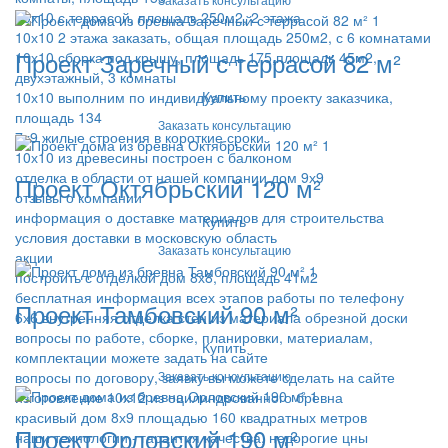
10х10 с террасой, площадь 250м2, 2 этажа
10х10 2 этажа заказать, общая площадь 250м2, с 6 комнатами
Проект Заречный с террасой 82 м²
10х10 сборка под крышу, площадь 175,площадь 45м2,
двухэтажный, 3 комнаты
Купить
10х10 выполним по индивидуальному проекту заказчика,
площадь 134
Заказать консультацию
7х9 жилые строения в короткие сроки
10х10 из древесины построен с балконом
отделка в области от нашей компании дом 9х9
Проект Октябрьский 120 м²
отзывы о компании
информация о доставке материалов для строительства
Купить
условия доставки в московскую область
Заказать консультацию
акции
построить с отделкой дом 8х8, площадь 41м2
бесплатная информация всех этапов работы по телефону
Проект Тамбовский 90 м²
6х6 внутренняя отделка стен из материала обрезной доски
вопросы по работе, сборке, планировки, материалам,
Купить
комплектации можете задать на сайте
Заказать консультацию
вопросы по договору, заявку вы можете сделать на сайте
изготовление 10х12 из оцилиндрованного бревна
красивый дом 8х9 площадью 160 квадратных метров
Проект Орловский 190 м²
наши технологии - гарантия качества, недорогие цны