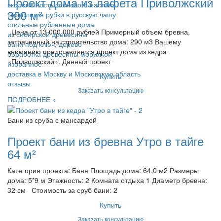
Проект дома из лафета Приволжский
экологичность соснового настила
300 м²
технология рубки в русскую чашу
стильные рубленные дома
Цена от 13 000 000 рублей Примерный объем бревна,
из сибирской древесины
затраченный на строительство дома: 290 м3 Вашему
бани под ключ, дерево
вниманию представляется проект дома из кедра
обработка древесины морилкой
«Приволжский». Данный проект
избранное
доставка в Москву и Московскую область
Купить
отзывы
Заказать консультацию
ПОДРОБНЕЕ »
Бани из сруба с мансардой
Проект бани из бревна Утро в тайге
64 м²
Категория проекта: Баня Площадь дома: 64,0 м2 Размеры
дома: 5*9 м Этажность: 2 Комната отдыха 1 Диаметр бревна:
32 см Стоимость за сруб бани: 2
Купить
Заказать консультацию