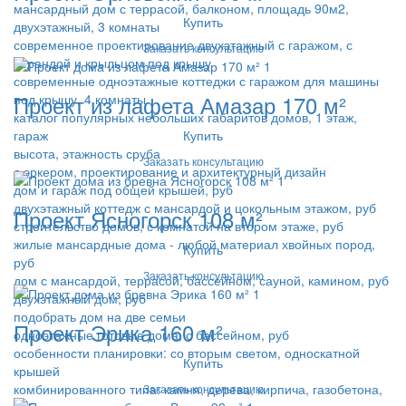
мансардный дом с террасой, балконом, площадь 90м2,
Купить
двухэтажный, 3 комнаты
современное проектирование двухэтажный с гаражом, с
Заказать консультацию
верандой и крыльцом под крышу
современные одноэтажные коттеджи с гаражом для машины
Проект из лафета Амазар 170 м²
под крышу, 4 комнаты
каталог популярных небольших габаритов домов, 1 этаж,
Купить
гараж
высота, этажность сруба
Заказать консультацию
с эркером, проектирование и архитектурный дизайн
дом и гараж под общей крышей, руб
двухэтажный коттедж с мансардой и цокольным этажом, руб
Проект Ясногорск 108 м²
строительство домов, с комнатой на втором этаже, руб
жилые мансардные дома - любой материал хвойных пород,
Купить
руб
Заказать консультацию
дом с мансардой, террасой, бассейном, сауной, камином, руб
двухэтажный дом, руб
подобрать дом на две семьи
Проект Эрика 160 м²
одноэтажные готовые дома, с бассейном, руб
особенности планировки: со вторым светом, односкатной
Купить
крышей
комбинированного типа: камня, дерева, кирпича, газобетона,
Заказать консультацию