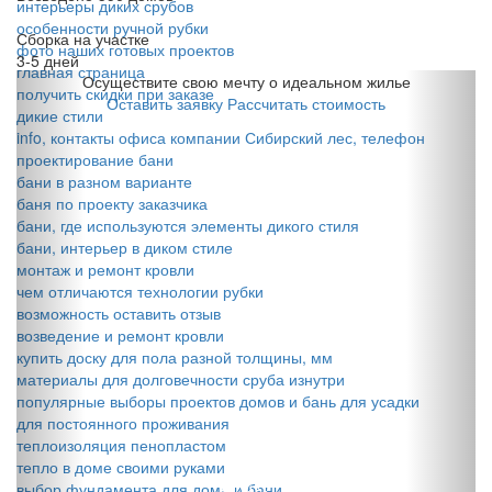
интерьеры диких срубов
особенности ручной рубки
Сборка на участке
фото наших готовых проектов
3-5 дней
главная страница
Осуществите свою мечту о идеальном жилье
получить скидки при заказе
Оставить заявку
Рассчитать стоимость
дикие стили
info, контакты офиса компании Сибирский лес, телефон
проектирование бани
бани в разном варианте
баня по проекту заказчика
бани, где используются элементы дикого стиля
бани, интерьер в диком стиле
монтаж и ремонт кровли
чем отличаются технологии рубки
возможность оставить отзыв
возведение и ремонт кровли
купить доску для пола разной толщины, мм
материалы для долговечности сруба изнутри
популярные выборы проектов домов и бань для усадки
для постоянного проживания
теплоизоляция пенопластом
тепло в доме своими руками
выбор фундамента для дома и бани