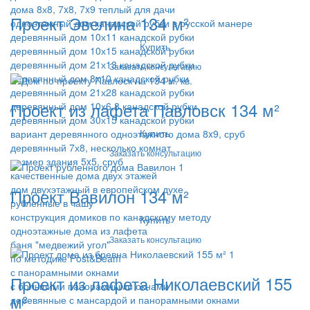
дома 8х8, 7x8, 7x9 теплый для дачи
Проект Эвелина 134 м²
одноэтажный дом канадской рубки в русской манере
деревянный дом 10х11 канадской рубки
Купить
деревянный дом 10х15 канадской рубки
деревянный дом 21х13 канадской рубки
Заказать консультацию
деревянный дом 8x10 канадской рубки
деревянный дом 21х28 канадской рубки
Проект из лафета Павловск 134 м²
деревянный дом 10х6,8 канадской рубки
деревянный дом 30х15 канадской рубки
Купить
вариант деревянного одноэтажного дома 8x9, сруб
деревянный 7х8, несколько комнат
Заказать консультацию
размер здания 5x5, сруб
качественные дома двух этажей
дом двухэтажный в европейском духе
Проект Вавилон 134 м²
рубленные в чашу
конструкция домиков по канадскому методу
Купить
одноэтажные дома из лафета
Заказать консультацию
баня "медвежий угол"
по методике Post&Beam
с панорамными окнами
Проект из лафета Николаевский 155
с большими панорамными окнами
м²
деревянные с мансардой и панорамными окнами