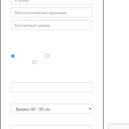
Комплектность поставки (обязательно)
Сруб под крышу
Сруб и отделочные
материалы
Сруб дома или бани под
ключ
Выбранный проект:
Желаемый диаметр бревна в срубе
Планируемая дата приобретения сруба