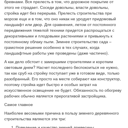
бревнами. Вся прелесть в том, что дорожное покрытие от
этого не страдает. Соседи довольны, власти довольны,
стройка идет без перерыва. Прелесть строительства при
морозе еще и в том, что оно никак не уродует придомовый
ландшафт или двор. Для сравнения, летом от постоянного
передвижения тяжелой техники придется распрощаться с
декоративными и плодовыми растениями и привыкнуть к
постоянному облаку пыли. Зимнее строительство сада –
грамотное решение особенно в тех случаях, когда
ландшафтные работы уже проведены (даже частично).
А как дело обстоит с замершими строителями и коротким
световым днем? Насчет последнего беспокоиться не нужно,
так как сруб на стройку поступает уже в готовом виде, только
разобранный. Его просто на месте собирают как конструктор,
поэтому стройка идет быстро и особых затрат на
искусственное освещение не будет. Обязанность по обогреву
рабочих обычно является прерогативой застройщика.
Самое главное
Наиболее весомыми причина в пользу зимнего деревянного
строительства являются эти три:
Поведение и качество зимней древесины