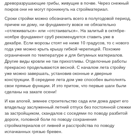
древоразрушающие грибы, живущие в почве. Через снежный
покров они не могут проникнуть на стройматериал.
Сроки стройки можно обозначить всего в полугодовой период,
причем ни дому, ни фундаменту вовсе не обязательно
«отлеживаться» или «отстаиваться». На залитый в октябре-
ноябре фундамент сруб рекомендуется ставить уже в
декабре. Если морозы стоят не ниже 10 градусов, то с нового
года уже можно крыть крышу гибкой черепицей. Похожие
ограничения по температуре и для битумных материалов.
Другие виды кровли не так прихотливы. Отделочные работы
прекрасно проделываются весной. С началом лета стройку
уже можно завершать, установив оконные и дверные
конструкции. В середине лета дом уже способен выполнять
свои прямые функции. И это притом, что первые шаги были
сделаны на закате осени!
И как апогей, зимнее строительство сада или дома дарит его
владельцу заслуженный летний отпуск без постоянной слежки
за застройщиком, скандалов с соседями по поводу разбитой
дороги, головной боли по поводу сохранения
стройматериалов от ливней и расстройства по поводу
испачканных грязью бревен.