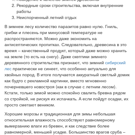
Рекордные сроки строительства, включая внутренние
работы
Неиспорченный летний отдых
В зимнем лесу количество паразитов равно нулю. Гниль,
грибки и плесень при минусовой температуре не
распространяются. Можно даже экономить на
антисептических пропитках. Следовательно, древесина в это
время – качественный продукт, который даже можно хранить
на земле (то есть на снегу). Даже скептики зимнего
деревянного строительства признают, что зимний
сибирский
лес
практически не синеет, что особенно актуально для
хвойных пород. В итоге получается аккуратный светлый домик
как будто с рекламной картинки, вместо мгновенно
почерневшего новостроя (как в случае с летним лесом).
Кстати, только зимой можно спокойно свалить бревна рядом
со стройкой, не рискуя их испачкать. А если пойдут осадки, их
просто сметают веником.
Хорошие морозы и традиционная для зимы небольшая
относительная влажность способствуют равномерному
вымерзанию влаги из бревен, и как следствие более
равномерной, меньшей усадке. Большинство врагов сруба –