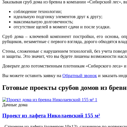
Заказывая сруб дома из бревна в компании «Сибирский лес», в
соблюдение технологии;
идеальную подгонку элементов друг к другу;
максимальную долговечность;
отсутствие щелей в момент сдачи и после усадки.
Сруб дома – ключевой компонент постройки, его основа, о
рубщиков, незаметные с первого взгляда, дорого обходятся вла
Стены, сложенные с нарушением технологий, без учета повед
и защиты. Это значит, что вы будете лишены возможности насл
Доверьте дело потомственным плотникам «Сибирского леса» и 
Вы можете оставить заявку на
Обратный звонок
и заказать инд
Готовые проекты срубов домов из бревн
Дачные дома
Проект из лафета Николаевский 155 м²
Строение из лафета (размером 10х12), сложенное по норвежско