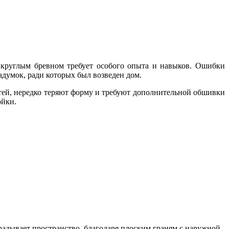
 круглым бревном требует особого опыта и навыков. Ошибки
адумок, ради которых был возведен дом.
тей, нередко теряют форму и требуют дополнительной обшивки
ойки.
радывает пространство, благодаря плоским граням с наружной