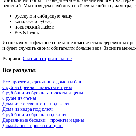
Многолетний опыт и совершенное владение нашими мастерами 
решений. Мы возведем сруб дома из бревна любого диаметра, 
русскую и сибирскую чашу;
канадскую рубку;
норвежский лафет;
Post&Beam.
Используем эффектное сочетание классических деревянных р
и будет служить своим обитателям больше века. Звоните менед
Рубрики:
Статьи о строительстве
Все разделы:
Все проекты деревянных домов и бань
Сруб из бревна - проекты и цены
Сруб бани из бревна - проекты и цены
Срубы из сосны
Дома из лиственницы под ключ
Дома из кедра под ключ
Сруб бани из бревна под ключ
Деревянные беседки – проекты и цены
Дома-бани – проекты и цены