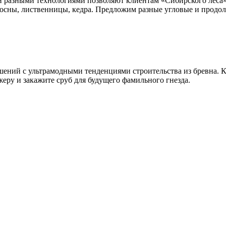
разными технологиями позволяют клиентам «Сибирского леса» 
сосны, лиственницы, кедра. Предложим разные угловые и продо
ешений с ультрамодными тенденциями строительства из бревна.
жеру и закажите сруб для будущего фамильного гнезда.