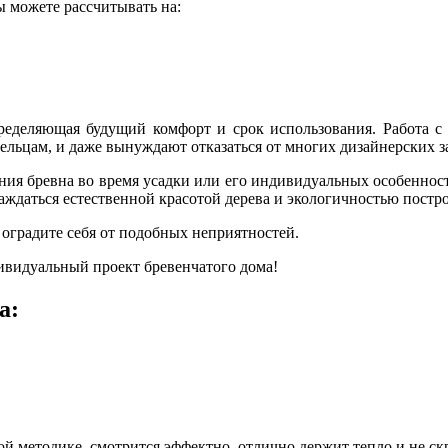
ы можете рассчитывать на:
пределяющая будущий комфорт и срок использования. Работа с
дельцам, и даже вынуждают отказаться от многих дизайнерских з
ения бревна во время усадки или его индивидуальных особеннос
аждаться естественной красотой дерева и экологичностью постр
оградите себя от подобных неприятностей.
ивидуальный проект бревенчатого дома!
а:
й методике, смотрится эффектно, отлично держит тепло и не ск