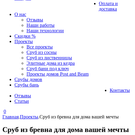
Оплата и
доставка
О нас
Отзывы
Наши работы
Наши технологии
Скидки %
Проекты
Все проекты
Сруб из сосны
Сруб из лиственницы
Элитные дома из кедра
Сруб бани под ключ
Проекты домов Post and Beam
Срубы домов
Срубы бань
Контакты
Отзывы
Статьи
0
Главная
.
Проекты
.
Сруб из бревна для дома вашей мечты
Сруб из бревна для дома вашей мечты