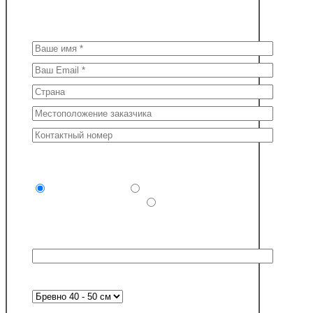
КУПИТЬ
Поля * обязательны для заполнения
Комплектность поставки (обязательно)
Сруб под крышу
Сруб и
отделочные материалы
Сруб дома или
бани под ключ
Выбранный проект:
Желаемый диаметр бревна в срубе