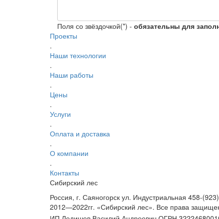
Поля со звёздочкой(*) -
обязательны для запол
Проекты
.
Наши технологии
.
Наши работы
.
Цены
.
Услуги
.
Оплата и доставка
.
О компании
.
Контакты
Сибирский лес
Россия, г. Саяногорск ул. Индустриальная 45
8-(923
2012—2022гг. «Сибирский лес». Все права защище
ИП Ледишев Василий Андреевич ОГРН 322246800