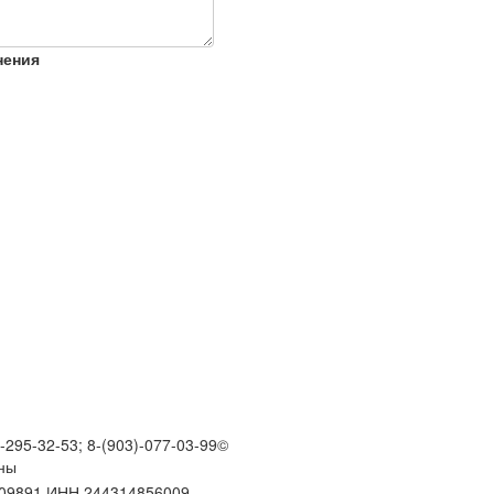
нения
)-295-32-53; 8-(903)-077-03-99
©
ны
109891 ИНН 244314856009