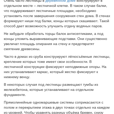
Очень часто лестницы в
деревянном доме
конструируют в
отдельном месте – лестничной клетке. В таком случае балки,
что поддерживают лестничные площадки, необходимо
установить после завершения сооружения стен дома. В стенах
формируют ниши под балки, концы которых скашивают. Такой
способ дает возможность улучшить отдачу водяных паров.
Не забудьте обработать торцы балок антисептиками, а под
концы уложить выравнивающие подставки. Они существенно
увеличат площадь опирания на стену и предотвратят
смятение древесины.
Часто в домах из сруба конструируют лёгкосъёмные лестницы,
крепление которых тоже имеет свои особенности. В
лестничной конструкции фиксируют неподвижные опоры. На
них устанавливают каркас, который жестко фиксируют к
нижнему венцу.
В некоторых случая под лестницы размещают тумбы из
железобетона, которые устанавливают на отдельном
фундаменте.
Прямолинейные одномаршевые системы соприкасаются с
полом и перекрытием этажа в двух точках отдельно на каждом
из уровней. Чтобы уравнять разницу объёма бревен, снизу