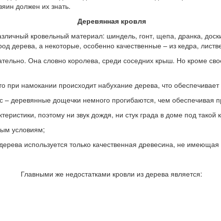
зяин должен их знать.
Деревянная кровля
зличный кровельный материал: шиндель, гонт, щепа, дранка, доски
род дерева, а некоторые, особенно качественные – из кедра, листв
ательно. Она словно королева, среди соседних крыш. Но кроме сво
 при намокании происходит набухание дерева, что обеспечивает
 деревянные дощечки немного прогибаются, чем обеспечивая про
стики, поэтому ни звук дождя, ни стук града в доме под такой 
ым условиям;
рева используется только качественная древесина, не имеющая к
Главными же недостатками кровли из дерева является: