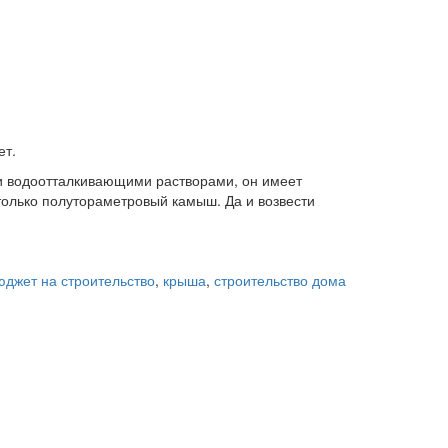
ет.
и водоотталкивающими растворами, он имеет
только полутораметровый камыш. Да и возвести
етки:
юджет на строительство
,
крыша
,
строительство дома