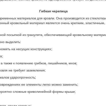
Гибкая черепица
временных материалов для кровли. Она производится из стеклотка
ченный кровельный материал является очень крепким, эластичным
ной посыпкой из гранулята, обеспечивающей кровельному материа
но выделить:
омить на несущих конструкциях;
а;
 также к появлению грибков, лишайников, мхов;
вля не требует заземления;
алов ударопрочность;
вреждениях ее элементы легко можно заменить;
оятно сложные криволинейной формы крыши;
ков, среди которых: