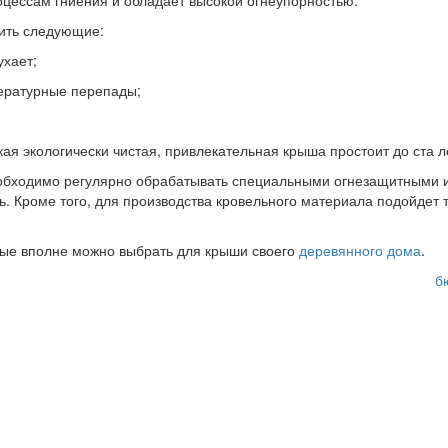
оцессам гниения и обладает высокой огнеупорностью.
ить следующие:
хает;
ратурные перепады;
 экологически чистая, привлекательная крыша простоит до ста л
еобходимо регулярно обрабатывать специальными огнезащитными 
. Кроме того, для производства кровельного материала подойдет 
рые вполне можно выбрать для крыши своего
деревянного дома
.
М
б