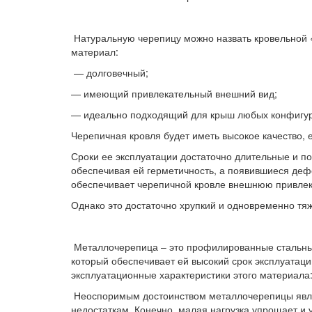
Натуральную черепицу можно назвать кровельной «
материал:
— долговечный;
— имеющий привлекательный внешний вид;
— идеально подходящий для крыш любых конфигу
Черепичная кровля будет иметь высокое качество, 
Сроки ее эксплуатации достаточно длительные и п
обеспечивая ей герметичность, а появившиеся деф
обеспечивает черепичной кровле внешнюю привлек
Однако это достаточно хрупкий и одновременно тяж
Металлочерепица – это профилированные стальные
который обеспечивает ей высокий срок эксплуатац
эксплуатационные характеристики этого материала:
Неоспоримым достоинством металлочерепицы являетс
недостаткам. Конечно, малая нагрузка упрощает и