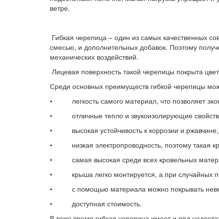
ветре.
Гибкая черепица – один из самых качественных со
смесью, и дополнительных добавок. Поэтому полу
механических воздействий.
Лицевая поверхность такой черепицы покрыта цвет
Среди основных преимуществ гибкой черепицы мож
• легкость самого материал, что позволяет экон
• отличные тепло и звукоизолирующие свойств
• высокая устойчивость к коррозии и ржавчине, а
• низкая электропроводность, поэтому такая кро
• самая высокая среди всех кровельных матери
• крыша легко монтируется, а при случайных по
• с помощью материала можно покрывать невер
• доступная стоимость.
В тоже время гибкая черепица имеет и ряд недостат