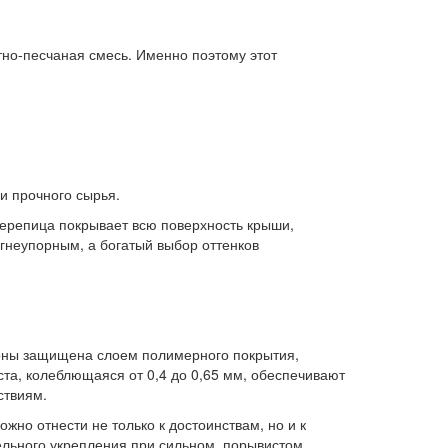
тно-песчаная смесь. Именно поэтому этот
и прочного сырья.
черепица покрывает всю поверхность крыши,
гнеупорным, а богатый выбор оттенков
роны защищена слоем полимерного покрытия,
та, колеблющаяся от 0,4 до 0,65 мм, обеспечивают
ствиям.
но отнести не только к достоинствам, но и к
ельного укрепления при сильном, порывистом