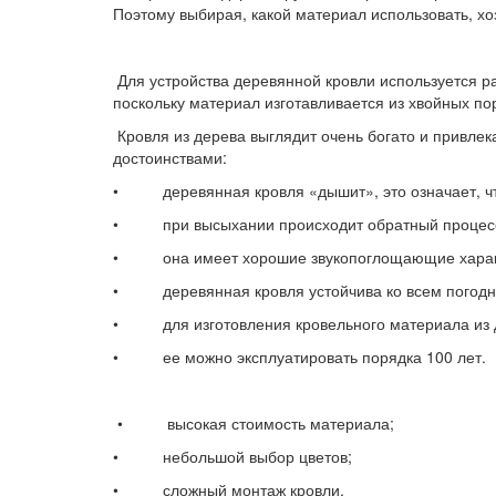
Поэтому выбирая, какой материал использовать, хо
Для устройства деревянной кровли используется ра
поскольку материал изготавливается из хвойных по
Кровля из дерева выглядит очень богато и привлек
достоинствами:
• деревянная кровля «дышит», это означает, что
• при высыхании происходит обратный процесс –
• она имеет хорошие звукопоглощающие характери
• деревянная кровля устойчива ко всем погодн
• для изготовления кровельного материала из де
• ее можно эксплуатировать порядка 100 лет.
• высокая стоимость материала;
• небольшой выбор цветов;
• сложный монтаж кровли.