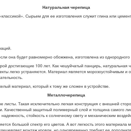
Натуральная черепица
классикой». Сырьем для ее изготовления служит глина или цемен
раций.
если она будет равномерно обожжена, изготовлена из однородного 
орой достигающие 100 лет. Как чешуйчатый панцирь, натуральная 
екты легко устраняются. Материал является морозоустойчивым и о
ательность.
елый материал, который к тому же сложен в устройстве.
Металлочерепица
 листы. Такая исключительно легкая конструкция с внешней сто
ии. Качественный защитный полимерный слой и толщина самого лис
 надежность, стойкость к солнечному свету и механическим воздей
я большой спектр его цветов. А вот легкость этого материала мож
 удешевляет монтаж кровли, но одновременно требует ее дополнит