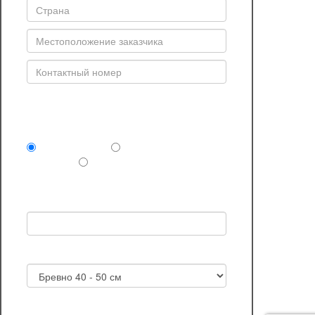
Комплектность поставки (обязательно)
Сруб под крышу
Сруб и отделочные
материалы
Сруб дома или бани под
ключ
Выбранный проект:
Желаемый диаметр бревна в срубе
Планируемая дата приобретения сруба