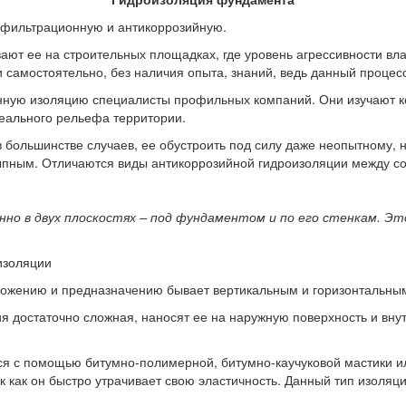
ифильтрационную и антикоррозийную.
вают ее на строительных площадках, где уровень агрессивности вла
 самостоятельно, без наличия опыта, знаний, ведь данный процес
ную изоляцию специалисты профильных компаний. Они изучают ком
еального рельефа территории.
в большинстве случаев, ее обустроить под силу даже неопытному
ыпным. Отличаются виды антикоррозийной гидроизоляции между с
но в двух плоскостях – под фундаментом и по его стенкам. Эт
изоляции
ложению и предназначению бывает вертикальным и горизонтальны
я достаточно сложная, наносят ее на наружную поверхность и вн
я с помощью битумно-полимерной, битумно-каучуковой мастики и
к как он быстро утрачивает свою эластичность. Данный тип изоляц