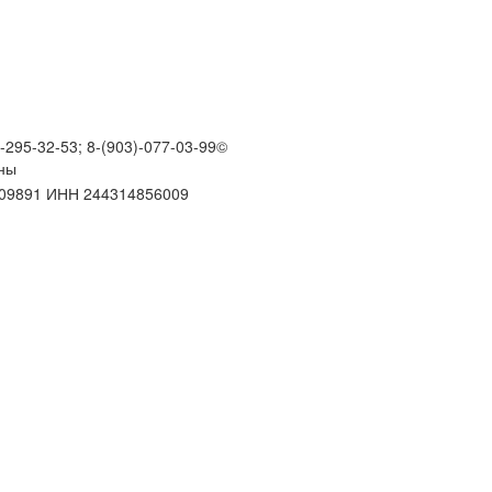
)-295-32-53; 8-(903)-077-03-99
©
ны
109891 ИНН 244314856009