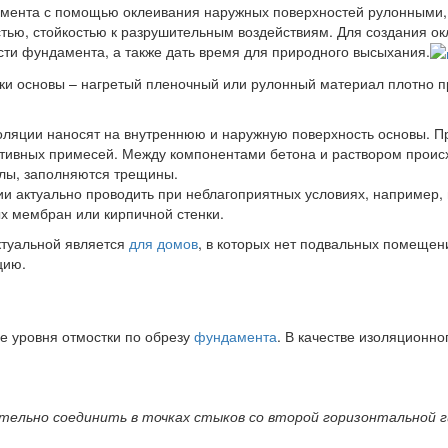
амента с помощью оклеивания наружных поверхностей рулонными,
тью, стойкостью к разрушительным воздействиям. Для создания о
сти фундамента, а также дать время для природного высыхания.
и основы – нагретый пленочный или рулонный материал плотно пр
оляции наносят на внутреннюю и наружную поверхность основы. 
ктивных примесей. Между компонентами бетона и раствором происх
лы, заполняются трещины.
и актуально проводить при неблагоприятных условиях, например,
х мембран или кирпичной стенки.
ктуальной является
для домов
, в которых нет подвальных помеще
цию.
е уровня отмостки по обрезу
фундамента
. В качестве изоляционно
ельно соединить в точках стыков со второй горизонтальной г