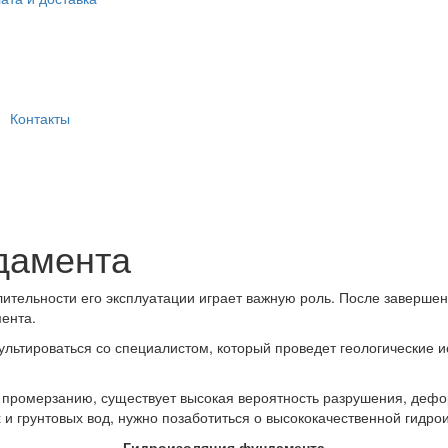
Контакты
дамента
лительности его эксплуатации играет важную роль. После заверше
ента.
ьтироваться со специалистом, который проведет геологические ис
ому промерзанию, существует высокая вероятность разрушения, деф
 и грунтовых вод, нужно позаботиться о высококачественной гидро
Гидроизоляция фундамента