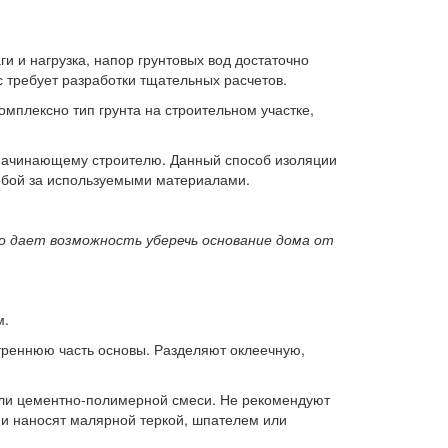
ги и нагрузка, напор грунтовых вод достаточно
с требует разработки тщательных расчетов.
плексно тип грунта на строительном участке,
, начинающему строителю. Данный способ изоляции
обой за используемыми материалами.
о дает возможность уберечь основание дома от
м.
утреннюю часть основы. Разделяют оклеечную,
ли цементно-полимерной смеси. Не рекомендуют
ии наносят малярной теркой, шпателем или