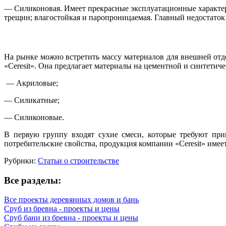
— Силиконовая. Имеет прекрасные эксплуатационные характерис
трещин; влагостойкая и паропроницаемая. Главный недостаток 
На рынке можно встретить массу материалов для внешней от
«Ceresit». Она предлагает материалы на цементной и синтетиче
— Акриловые;
— Силикатные;
— Силиконовые.
В первую группу входят сухие смеси, которые требуют при
потребительские свойства, продукция компании «Ceresit» имее
Рубрики:
Статьи о строительстве
Все разделы:
Все проекты деревянных домов и бань
Сруб из бревна - проекты и цены
Сруб бани из бревна - проекты и цены