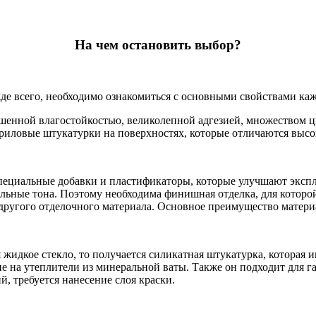
На чем остановить выбор?
де всего, необходимо ознакомиться с основными свойствами каж
ной влагостойкостью, великолепной адгезией, множеством цвет
акриловые штукатурки на поверхностях, которые отличаются выс
специальные добавки и пластификаторы, которые улучшают эксп
ельные тона. Поэтому необходима финишная отделка, для котор
другого отделочного материала. Основное преимущество матери
жидкое стекло, то получается силикатная штукатурка, которая 
 на утеплители из минеральной ваты. Также он подходит для газ
, требуется нанесение слоя краски.