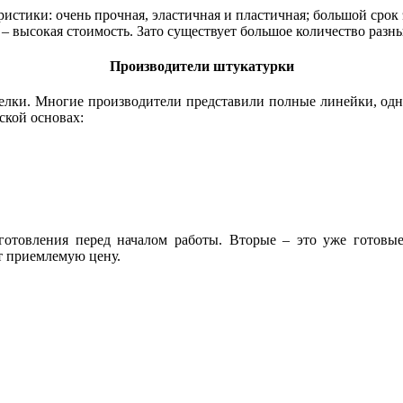
тики: очень прочная, эластичная и пластичная; большой срок э
– высокая стоимость. Зато существует большое количество разны
Производители штукатурки
делки. Многие производители представили полные линейки, одн
ской основах:
готовления перед началом работы. Вторые – это уже готовы
т приемлемую цену.