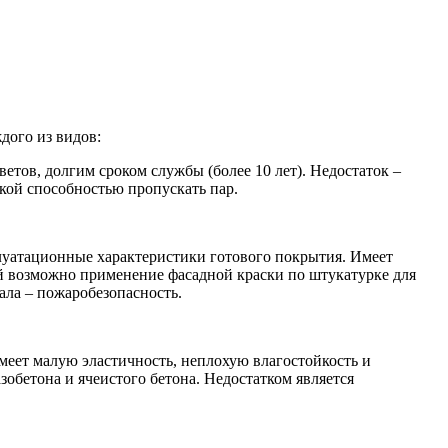
дого из видов:
ов, долгим сроком службы (более 10 лет). Недостаток –
окой способностью пропускать пар.
луатационные характеристики готового покрытия. Имеет
ой возможно применение фасадной краски по штукатурке для
ала – пожаробезопасность.
имеет малую эластичность, неплохую влагостойкость и
обетона и ячеистого бетона. Недостатком является