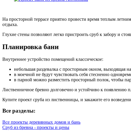
На просторной террасе приятно провести время теплым летним
отдыха.
Глухие стены позволяют легко пристроить сруб к забору и сто
Планировка бани
Внутреннее устройство помещений классическое:
небольшая раздевалка с просторным окном, выходящая на 
в моечной не будут чувствовать себя стесненно одновреме
в парной можно разместить просторный полок, чтобы пар
Лиственничное бревно долговечно и устойчиво к появлению пл
Купите проект сруба из лиственницы, и закажите его возведен
Все разделы:
Все проекты деревянных домов и бань
Сруб из бревна - проекты и цены