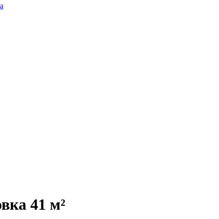
а
вка 41 м²